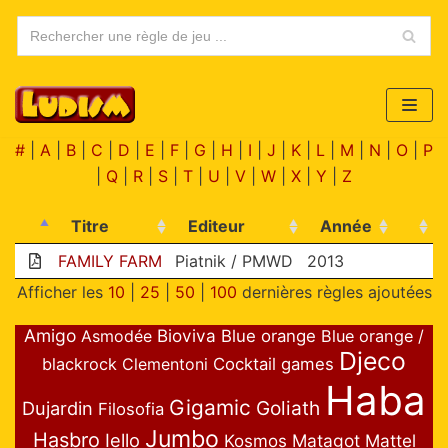
Aller
au
contenu
#
|
A
|
B
|
C
|
D
|
E
|
F
|
G
|
H
|
I
|
J
|
K
|
L
|
M
|
N
|
O
|
P
|
Q
|
R
|
S
|
T
|
U
|
V
|
W
|
X
|
Y
|
Z
Titre
Editeur
Année
FAMILY FARM
Piatnik / PMWD
2013
Afficher les
10
|
25
|
50
|
100
dernières règles ajoutées
Amigo
Bioviva
Asmodée
Blue orange
Blue orange /
Djeco
blackrock
Clementoni
Cocktail games
Haba
Gigamic
Goliath
Dujardin
Filosofia
Jumbo
Hasbro
Iello
Matagot
Mattel
Kosmos