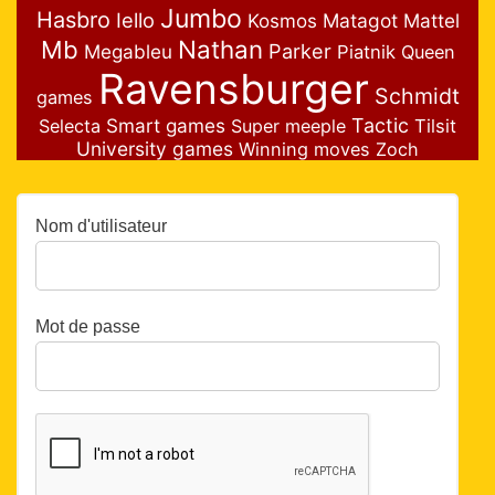
Jumbo
Hasbro
Iello
Matagot
Mattel
Kosmos
Nathan
Mb
Parker
Megableu
Piatnik
Queen
Ravensburger
Schmidt
games
Smart games
Tactic
Selecta
Super meeple
Tilsit
University games
Winning moves
Zoch
Nom d'utilisateur
Mot de passe