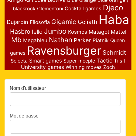
Asmodée
Blue orange
Blue orange /
Djeco
blackrock
Clementoni
Cocktail games
Haba
Gigamic
Goliath
Dujardin
Filosofia
Jumbo
Hasbro
Iello
Matagot
Mattel
Kosmos
Nathan
Mb
Parker
Megableu
Piatnik
Queen
Ravensburger
Schmidt
games
Smart games
Tactic
Selecta
Super meeple
Tilsit
University games
Winning moves
Zoch
Nom d'utilisateur
Mot de passe