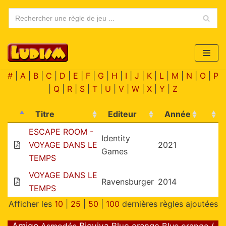
Aller
au
contenu
#
|
A
|
B
|
C
|
D
|
E
|
F
|
G
|
H
|
I
|
J
|
K
|
L
|
M
|
N
|
O
|
P
|
Q
|
R
|
S
|
T
|
U
|
V
|
W
|
X
|
Y
|
Z
Titre
Editeur
Année
ESCAPE ROOM -
Identity
VOYAGE DANS LE
2021
Games
TEMPS
VOYAGE DANS LE
Ravensburger
2014
TEMPS
Afficher les
10
|
25
|
50
|
100
dernières règles ajoutées
Amigo
Bioviva