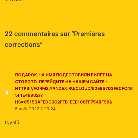
22 commentaires sur “Premières
corrections”
ПОДАРОК,НА ИМЯ ПОДГОТОВИЛИ БИЛЕТ НА
СТОЛОТО. ПЕРЕЙДИТЕ НА НАШЕМ САЙТЕ -
HTTPS://FORMS.YANDEX.RU/CLOUD/62EB57D3FECFC46
5F1E4B902/?
HS=C5155AFEDC5C2FFB1EEB1C6FF754BF99&
5 août 2022 à 23:24
tgyhl5