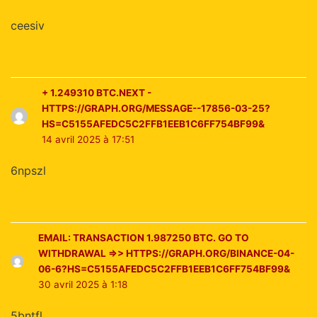
ceesiv
+ 1.249310 BTC.NEXT -
HTTPS://GRAPH.ORG/MESSAGE--17856-03-25?
HS=C5155AFEDC5C2FFB1EEB1C6FF754BF99&
14 avril 2025 à 17:51
6npszl
EMAIL: TRANSACTION 1.987250 BTC. GO TO
WITHDRAWAL =>> HTTPS://GRAPH.ORG/BINANCE-04-
06-6?HS=C5155AFEDC5C2FFB1EEB1C6FF754BF99&
30 avril 2025 à 1:18
5bntfl