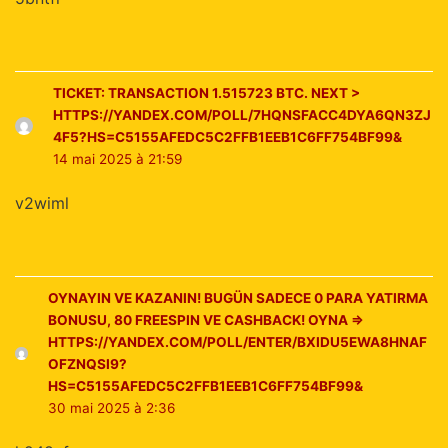
TICKET: TRANSACTION 1.515723 BTC. NEXT >
HTTPS://YANDEX.COM/POLL/7HQNSFACC4DYA6QN3ZJ
4F5?HS=C5155AFEDC5C2FFB1EEB1C6FF754BF99&
14 mai 2025 à 21:59
v2wiml
OYNAYIN VE KAZANIN! BUGÜN SADECE 0 PARA YATIRMA
BONUSU, 80 FREESPIN VE CASHBACK! OYNA =>
HTTPS://YANDEX.COM/POLL/ENTER/BXIDU5EWA8HNAF
OFZNQSI9?
HS=C5155AFEDC5C2FFB1EEB1C6FF754BF99&
30 mai 2025 à 2:36