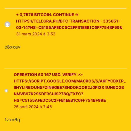
+ 0,7576 BITСОIN. CONTINUE =>
HTTPS://TELEGRA.PH/BTC-TRANSACTION--335051-
03-14?HS=C5155AFEDC5C2FFB1EEB1C6FF754BF99&
31 mars 2024 à 3:52
e8xxav
OPERATION 60 167 USD. VERIFY >>
HTTPS://SCRIPT.GOOGLE.COM/MACROS/S/AKFYCBXEP_
IIHYLIRBOUN5FZIN9GBE7SNDOKQQR2J0PI2X4UN6Q2B
NMVB97K29SDERSUISP78Q/EXEC?
HS=C5155AFEDC5C2FFB1EEB1C6FF754BF99&
25 avril 2024 à 7:46
1zxv6q