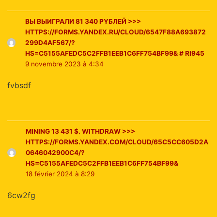
BЫ ВЫИГPAЛИ 81 340 PYБЛEЙ >>>
HTTPS://FORMS.YANDEX.RU/CLOUD/6547F88A693872
299D4AF567/?
HS=C5155AFEDC5C2FFB1EEB1C6FF754BF99& # RI945
9 novembre 2023 à 4:34
fvbsdf
MINING 13 431 $. WITHDRАW >>>
HTTPS://FORMS.YANDEX.COM/CLOUD/65C5CC605D2A
0646042900C4/?
HS=C5155AFEDC5C2FFB1EEB1C6FF754BF99&
18 février 2024 à 8:29
6cw2fg