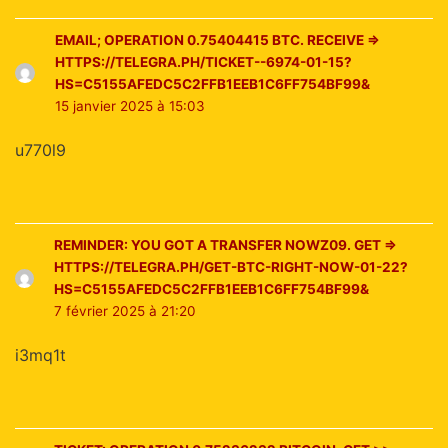
EMAIL; OPERATION 0.75404415 BTC. RECEIVE =>
HTTPS://TELEGRA.PH/TICKET--6974-01-15?
HS=C5155AFEDC5C2FFB1EEB1C6FF754BF99&
15 janvier 2025 à 15:03
u770l9
REMINDER: YOU GOT A TRANSFER NOWZ09. GET =>
HTTPS://TELEGRA.PH/GET-BTC-RIGHT-NOW-01-22?
HS=C5155AFEDC5C2FFB1EEB1C6FF754BF99&
7 février 2025 à 21:20
i3mq1t