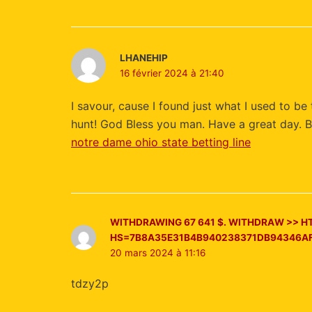
LHANEHIP
16 février 2024 à 21:40
I savour, cause I found just what I used to b
hunt! God Bless you man. Have a great day. 
notre dame ohio state betting line
WITHDRAWING 67 641 $. WITHDRАW >> H
HS=7B8A35E31B4B940238371DB94346A
20 mars 2024 à 11:16
tdzy2p