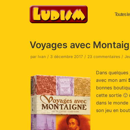
Toutes le
Aller
au
contenu
Voyages avec Montaig
par
Ivan
3 décembre 2017
23 commentaires
Je
Dans quelques 
avec mon ami
bonnes boutique
cette sortie 🙂
dans le monde d
son jeu en bout