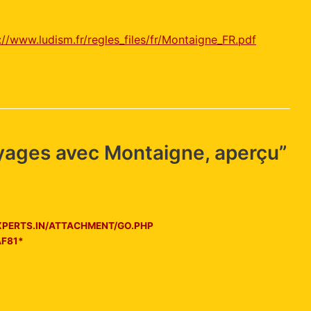
://www.ludism.fr/regles_files/fr/Montaigne_FR.pdf
yages avec Montaigne, aperçu”
EXPERTS.IN/ATTACHMENT/GO.PHP
F81*