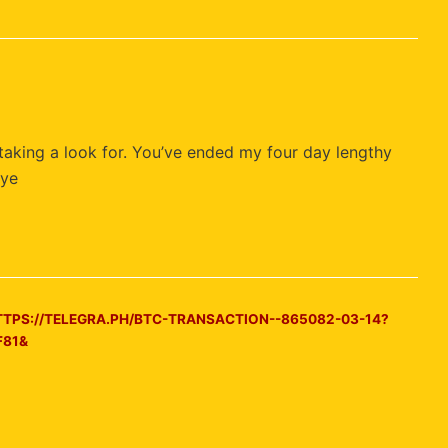
e taking a look for. You’ve ended my four day lengthy
Bye
TTPS://TELEGRA.PH/BTC-TRANSACTION--865082-03-14?
F81&