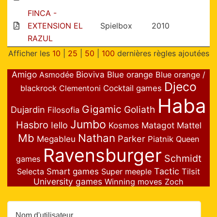
FINCA -
EXTENSION EL
Spielbox
2010
RAZUL
Afficher les
10
|
25
|
50
|
100
dernières règles ajoutées
Amigo
Bioviva
Asmodée
Blue orange
Blue orange /
Djeco
blackrock
Clementoni
Cocktail games
Haba
Gigamic
Goliath
Dujardin
Filosofia
Jumbo
Hasbro
Iello
Matagot
Mattel
Kosmos
Nathan
Mb
Parker
Megableu
Piatnik
Queen
Ravensburger
Schmidt
games
Smart games
Tactic
Selecta
Super meeple
Tilsit
University games
Winning moves
Zoch
Nom d'utilisateur