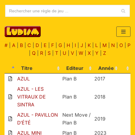
Aller
au
contenu
#
|
A
|
B
|
C
|
D
|
E
|
F
|
G
|
H
|
I
|
J
|
K
|
L
|
M
|
N
|
O
|
P
|
Q
|
R
|
S
|
T
|
U
|
V
|
W
|
X
|
Y
|
Z
Titre
Editeur
Année
AZUL
Plan B
2017
AZUL - LES
VITRAUX DE
Plan B
2018
SINTRA
AZUL - PAVILLON
Next Move /
2019
D’ÉTÉ
Plan B
AZUL MINI
Plan B
2023