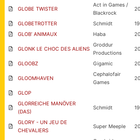
Act in Games /
GLOBE TWISTER
2
Blackrock
GLOBETROTTER
Schmidt
1
GLOB’ ANIMAUX
Haba
2
Groddur
GLONK LE CHOC DES ALIENS
2
Productions
GLOOBZ
Gigamic
2
Cephalofair
GLOOMHAVEN
20
Games
GLOP
GLORREICHE MANÖVER
Schmidt
1
(DAS)
GLORY - UN JEU DE
Super Meeple
2
CHEVALIERS