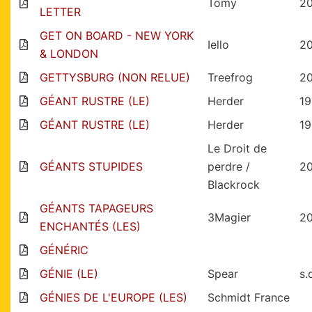
Tomy
2
LETTER
GET ON BOARD - NEW YORK
Iello
2
& LONDON
GETTYSBURG (NON RELUE)
Treefrog
2
GÉANT RUSTRE (LE)
Herder
1
GÉANT RUSTRE (LE)
Herder
19
Le Droit de
GÉANTS STUPIDES
perdre /
2
Blackrock
GÉANTS TAPAGEURS
3Magier
2
ENCHANTÉS (LES)
GÉNÉRIC
GÉNIE (LE)
Spear
s.
GÉNIES DE L'EUROPE (LES)
Schmidt France