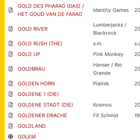
GOLD DES PHARAO (DAS) /
Identity Games
2
HET GOUD VAN DE FARAO
Lumberjacks /
GOLD RIVER
2
Blackrock
GOLD RUSH (THE)
s.m.
s.
GOLD UP
Pink Monkey
2
Hanser / Rio
GOLDBRÄU
2
Grande
GOLDEN HORN
Piatnik
2
GOLDENE 1 (DIE)
GOLDENE STADT (DIE)
Kosmos
2
GOLDENER DRACHE
FX Schmid
1
GOLDLAND
GOLEM