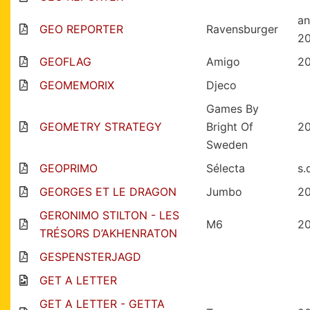
an
GEO REPORTER
Ravensburger
2
GEOFLAG
Amigo
2
GEOMEMORIX
Djeco
Games By
GEOMETRY STRATEGY
Bright Of
2
Sweden
GEOPRIMO
Sélecta
s.
GEORGES ET LE DRAGON
Jumbo
2
GERONIMO STILTON - LES
M6
2
TRÉSORS D’AKHENRATON
GESPENSTERJAGD
GET A LETTER
GET A LETTER - GETTA