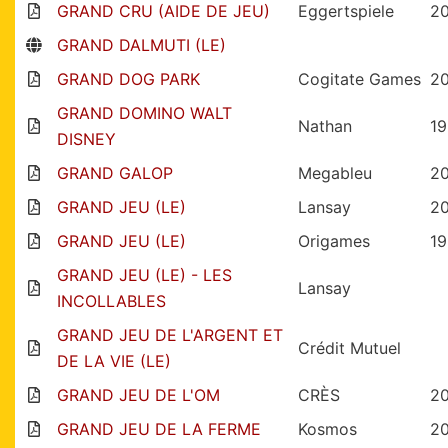
GRAND CRU (AIDE DE JEU)
Eggertspiele
2
GRAND DALMUTI (LE)
GRAND DOG PARK
Cogitate Games
2
GRAND DOMINO WALT
Nathan
1
DISNEY
GRAND GALOP
Megableu
2
GRAND JEU (LE)
Lansay
20
GRAND JEU (LE)
Origames
1
GRAND JEU (LE) - LES
Lansay
INCOLLABLES
GRAND JEU DE L'ARGENT ET
Crédit Mutuel
DE LA VIE (LE)
GRAND JEU DE L'OM
CRÈS
2
GRAND JEU DE LA FERME
Kosmos
2