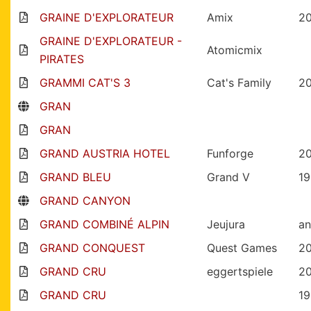
GRAINE D'EXPLORATEUR
Amix
20
GRAINE D'EXPLORATEUR -
Atomicmix
PIRATES
GRAMMI CAT'S 3
Cat's Family
2
GRAN
GRAN
GRAND AUSTRIA HOTEL
Funforge
2
GRAND BLEU
Grand V
19
GRAND CANYON
GRAND COMBINÉ ALPIN
Jeujura
an
GRAND CONQUEST
Quest Games
2
GRAND CRU
eggertspiele
2
GRAND CRU
19