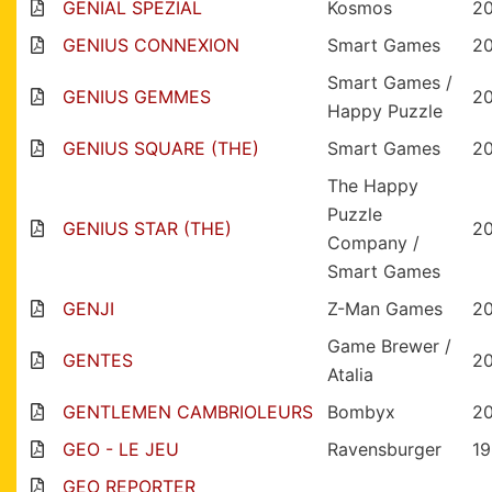
GENIAL SPEZIAL
Kosmos
2
GENIUS CONNEXION
Smart Games
2
Smart Games /
GENIUS GEMMES
2
Happy Puzzle
GENIUS SQUARE (THE)
Smart Games
2
The Happy
Puzzle
GENIUS STAR (THE)
2
Company /
Smart Games
GENJI
Z-Man Games
2
Game Brewer /
GENTES
20
Atalia
GENTLEMEN CAMBRIOLEURS
Bombyx
2
GEO - LE JEU
Ravensburger
1
GEO REPORTER