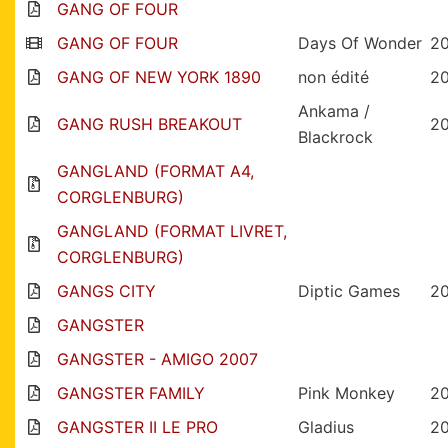
GANG OF FOUR
GANG OF FOUR
Days Of Wonder
2
GANG OF NEW YORK 1890
non édité
2
Ankama /
GANG RUSH BREAKOUT
20
Blackrock
GANGLAND (FORMAT A4,
CORGLENBURG)
GANGLAND (FORMAT LIVRET,
CORGLENBURG)
GANGS CITY
Diptic Games
2
GANGSTER
GANGSTER - AMIGO 2007
GANGSTER FAMILY
Pink Monkey
20
GANGSTER II LE PRO
Gladius
2