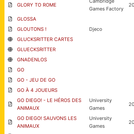
Cambridge
GLORY TO ROME
2
Games Factory
GLOSSA
GLOUTONS !
Djeco
GLUCKSRITTER CARTES
GLUECKSRITTER
GNADENLOS
GO
GO - JEU DE GO
GO À 4 JOUEURS
GO DIEGO! - LE HÉROS DES
University
2
ANIMAUX
Games
GO DIEGO! SAUVONS LES
University
2
ANIMAUX
Games