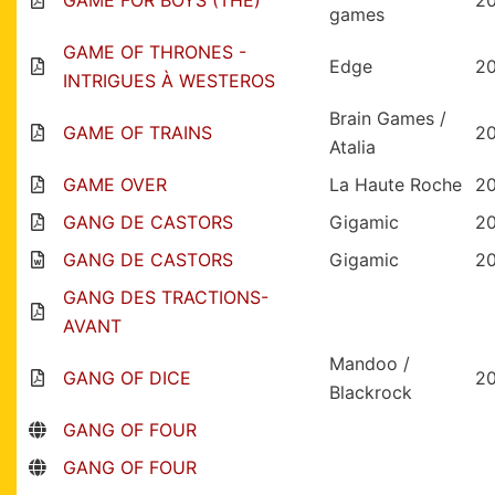
GAME FOR BOYS (THE)
2
games
GAME OF THRONES -
Edge
2
INTRIGUES À WESTEROS
Brain Games /
GAME OF TRAINS
2
Atalia
GAME OVER
La Haute Roche
2
GANG DE CASTORS
Gigamic
2
GANG DE CASTORS
Gigamic
2
GANG DES TRACTIONS-
AVANT
Mandoo /
GANG OF DICE
2
Blackrock
GANG OF FOUR
GANG OF FOUR