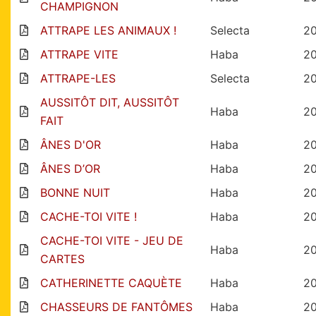
CHAMPIGNON
ATTRAPE LES ANIMAUX !
Selecta
2
ATTRAPE VITE
Haba
2
ATTRAPE-LES
Selecta
2
AUSSITÔT DIT, AUSSITÔT
Haba
2
FAIT
ÂNES D'OR
Haba
2
ÂNES D’OR
Haba
2
BONNE NUIT
Haba
2
CACHE-TOI VITE !
Haba
2
CACHE-TOI VITE - JEU DE
Haba
2
CARTES
CATHERINETTE CAQUÈTE
Haba
2
CHASSEURS DE FANTÔMES
Haba
2