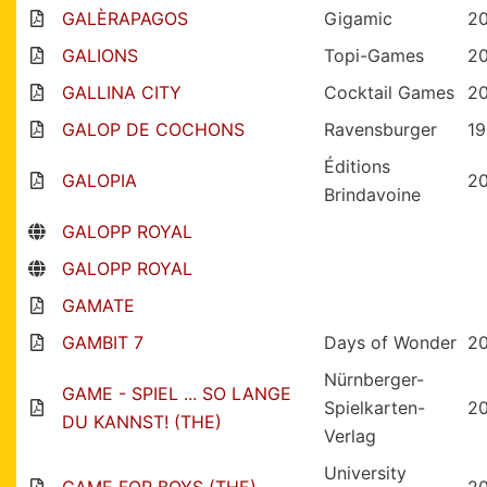
GALÈRAPAGOS
Gigamic
20
GALIONS
Topi-Games
2
GALLINA CITY
Cocktail Games
2
GALOP DE COCHONS
Ravensburger
1
Éditions
GALOPIA
2
Brindavoine
GALOPP ROYAL
GALOPP ROYAL
GAMATE
GAMBIT 7
Days of Wonder
2
Nürnberger-
GAME - SPIEL ... SO LANGE
Spielkarten-
2
DU KANNST! (THE)
Verlag
University