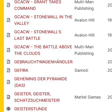
GCACW - GRANT TAKES
Multi-Man
2
COMMAND
Publishing
GCACW - STONEWALL IN THE
Avalon Hill
1
VALLEY
GCACW - STONEWALL'S
Avalon Hill
1
LAST BATTLE
GCACW - THE BATTLE ABOVE
Multi-Man
2
THE CLOUDS
Publishing
GEBRAUCHTWAGENHÄNDLER
2
GEFIRA
Gamoti
2
GEHEIMNIS DER PYRAMIDE
(DAS)
GEISTER, GEISTER,
Mattel Games
2
SCHATZSUCHMEISTER!
GEISTERSTUNDE