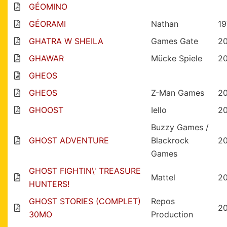
GÉOMINO
GÉORAMI
Nathan
19
GHATRA W SHEILA
Games Gate
2
GHAWAR
Mücke Spiele
2
GHEOS
GHEOS
Z-Man Games
2
GHOOST
Iello
2
Buzzy Games /
GHOST ADVENTURE
Blackrock
2
Games
GHOST FIGHTIN\' TREASURE
Mattel
2
HUNTERS!
GHOST STORIES (COMPLET)
Repos
2
30MO
Production