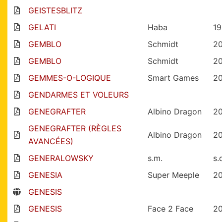
GEISTESBLITZ
GELATI
Haba
1
GEMBLO
Schmidt
2
GEMBLO
Schmidt
2
GEMMES-O-LOGIQUE
Smart Games
2
GENDARMES ET VOLEURS
GENEGRAFTER
Albino Dragon
2
GENEGRAFTER (RÈGLES
Albino Dragon
2
AVANCÉES)
GENERALOWSKY
s.m.
s.
GENESIA
Super Meeple
2
GENESIS
GENESIS
Face 2 Face
2