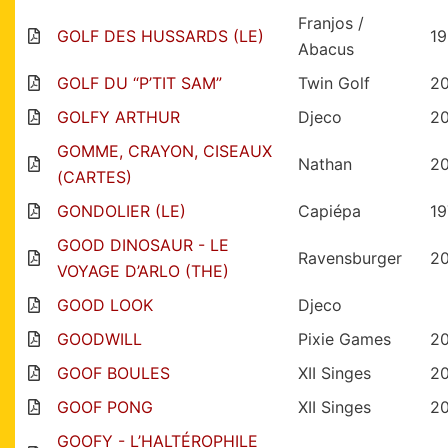
Franjos /
GOLF DES HUSSARDS (LE)
19
Abacus
GOLF DU “P’TIT SAM”
Twin Golf
2
GOLFY ARTHUR
Djeco
2
GOMME, CRAYON, CISEAUX
Nathan
2
(CARTES)
GONDOLIER (LE)
Capiépa
19
GOOD DINOSAUR - LE
Ravensburger
2
VOYAGE D’ARLO (THE)
GOOD LOOK
Djeco
GOODWILL
Pixie Games
20
GOOF BOULES
XII Singes
20
GOOF PONG
XII Singes
20
GOOFY - L’HALTÉROPHILE