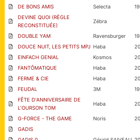
DE BONS AMIS
Selecta
1
DEVINE QUOI (RÈGLE
Zébra
RECONSTITUÉE)
DOUBLE YAM
Ravensburger
1
DOUCE NUIT, LES PETITS MPJ
Haba
2
EINFACH GENIAL
Kosmos
2
FANTÔMATIQUE
Haba
2
FERME & CIE
Haba
2
FEUDAL
3M
19
FÊTE D'ANNIVERSAIRE DE
Haba
2
L'OURSON TOM
G-FORCE - THE GAME
Noris
2
GADIS
GADIS 0
Gérald SAIVEAU
2