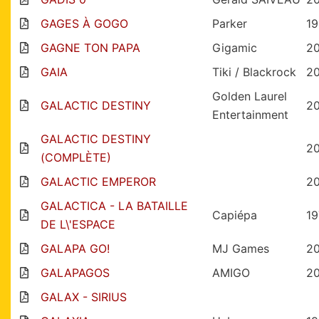
GAGES À GOGO
Parker
1
GAGNE TON PAPA
Gigamic
2
GAIA
Tiki / Blackrock
2
Golden Laurel
GALACTIC DESTINY
2
Entertainment
GALACTIC DESTINY
2
(COMPLÈTE)
GALACTIC EMPEROR
2
GALACTICA - LA BATAILLE
Capiépa
19
DE L\'ESPACE
GALAPA GO!
MJ Games
20
GALAPAGOS
AMIGO
2
GALAX - SIRIUS