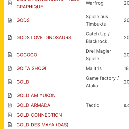
Warfrog
2
GRAPHIQUE
Spiele aus
GODS
2
Timbuktu
Catch Up /
GODS LOVE DINOSAURS
2
Blackrock
Drei Magier
GOGOGO
2
Spiele
GOITA SHOGI
Malitris
1
Game factory /
GOLD
2
Atalia
GOLD AM YUKON
GOLD ARMADA
Tactic
s.
GOLD CONNECTION
GOLD DES MAYA (DAS)