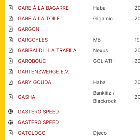
GARE À LA BAGARRE
Haba
2
GARE À LA TOILE
Gigamic
2
GARGON
GARGOYLES
MB
1
GARIBALDI : LA TRAFILA
Nexus
2
GAROBOUC
GOLIATH
2
GARTENZWERGE E.V.
GARY GOUDA
Haba
20
Bankiiiz /
GASHA
2
Blackrock
GASTERO SPEED
GASTERO SPEED
GATOLOCO
Djeco