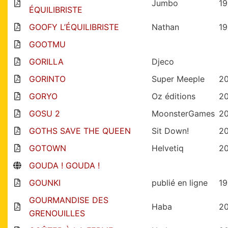
Jumbo
1
ÉQUILIBRISTE
GOOFY L’ÉQUILIBRISTE
Nathan
1
GOOTMU
GORILLA
Djeco
GORINTO
Super Meeple
2
GORYO
Oz éditions
2
GOSU 2
MoonsterGames
2
GOTHS SAVE THE QUEEN
Sit Down!
2
GOTOWN
Helvetiq
20
GOUDA ! GOUDA !
GOUNKI
publié en ligne
19
GOURMANDISE DES
Haba
2
GRENOUILLES