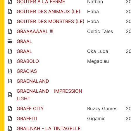
GOÛTER À LA FERME
Nathan
2
GOÛTER DES ANIMAUX (LE)
Haba
2
GOÛTER DES MONSTRES (LE)
Haba
2
GRAAAAAAAL !!!
Celtic Tales
2
GRAAL
GRAAL
Oka Luda
2
GRABOLO
Megableu
GRACIAS
GRAENALAND
GRAENALAND - IMPRESSION
LIGHT
GRAFF CITY
Buzzy Games
2
GRAFFITI
Gigamic
2
GRAILNAH - LA TINTAGELLE