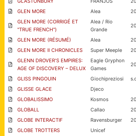
GLASTONBURY
FRANJOS
2
GLEN MORE
Alea
2
GLEN MORE (CORRIGÉ ET
Alea / Rio
2
"TRUE FRENCH")
Grande
GLEN MORE (RÉSUMÉ)
Alea
2
GLEN MORE II CHRONICLES
Super Meeple
2
GLENN DROVER'S EMPIRES:
Eagle Gryphon
2
AGE OF DISCOVERY – DELUX
Games
GLISS PINGOUIN
Giochipreziosi
s.
GLISSE GLACE
Djeco
GLOBALISSIMO
Kosmos
2
GLOBALL
Callao
2
GLOBE INTERACTIF
Ravensburger
2
GLOBE TROTTERS
Unicef