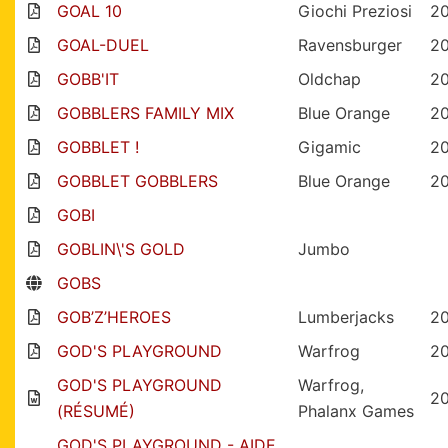
GOAL 10
Giochi Preziosi
2
GOAL-DUEL
Ravensburger
2
GOBB'IT
Oldchap
2
GOBBLERS FAMILY MIX
Blue Orange
2
GOBBLET !
Gigamic
2
GOBBLET GOBBLERS
Blue Orange
2
GOBI
GOBLIN\'S GOLD
Jumbo
GOBS
GOB’Z’HEROES
Lumberjacks
20
GOD'S PLAYGROUND
Warfrog
2
GOD'S PLAYGROUND
Warfrog,
2
(RÉSUMÉ)
Phalanx Games
GOD'S PLAYGROUND - AIDE