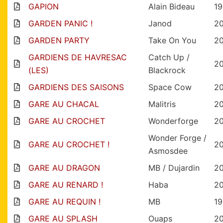
GAPION
Alain Bideau
1
GARDEN PANIC !
Janod
20
GARDEN PARTY
Take On You
2
GARDIENS DE HAVRESAC
Catch Up /
2
(LES)
Blackrock
GARDIENS DES SAISONS
Space Cow
2
GARE AU CHACAL
Malitris
2
GARE AU CROCHET
Wonderforge
2
Wonder Forge /
GARE AU CROCHET !
2
Asmosdee
GARE AU DRAGON
MB / Dujardin
2
GARE AU RENARD !
Haba
2
GARE AU REQUIN !
MB
1
GARE AU SPLASH
Ouaps
2