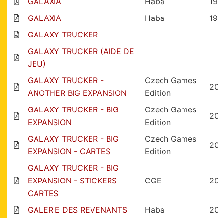
GALAXIA
Haba
1
GALAXIA
Haba
1
GALAXY TRUCKER
GALAXY TRUCKER (AIDE DE
JEU)
GALAXY TRUCKER -
Czech Games
2
ANOTHER BIG EXPANSION
Edition
GALAXY TRUCKER - BIG
Czech Games
2
EXPANSION
Edition
GALAXY TRUCKER - BIG
Czech Games
2
EXPANSION - CARTES
Edition
GALAXY TRUCKER - BIG
EXPANSION - STICKERS
CGE
2
CARTES
GALERIE DES REVENANTS
Haba
2