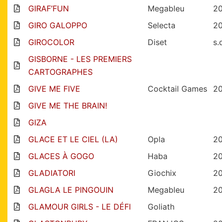
GIRAF’FUN
Megableu
2
GIRO GALOPPO
Selecta
2
GIROCOLOR
Diset
s.
GISBORNE - LES PREMIERS
CARTOGRAPHES
GIVE ME FIVE
Cocktail Games
2
GIVE ME THE BRAIN!
GIZA
GLACE ET LE CIEL (LA)
Opla
2
GLACES À GOGO
Haba
2
GLADIATORI
Giochix
2
GLAGLA LE PINGOUIN
Megableu
2
GLAMOUR GIRLS - LE DÉFI
Goliath