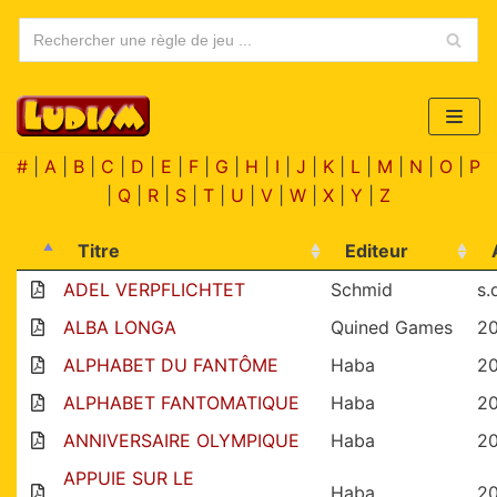
Aller
au
contenu
#
|
A
|
B
|
C
|
D
|
E
|
F
|
G
|
H
|
I
|
J
|
K
|
L
|
M
|
N
|
O
|
P
|
Q
|
R
|
S
|
T
|
U
|
V
|
W
|
X
|
Y
|
Z
Titre
Editeur
ADEL VERPFLICHTET
Schmid
s.
ALBA LONGA
Quined Games
20
ALPHABET DU FANTÔME
Haba
2
ALPHABET FANTOMATIQUE
Haba
2
ANNIVERSAIRE OLYMPIQUE
Haba
2
APPUIE SUR LE
Haba
2