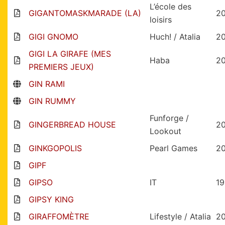
L’école des
GIGANTOMASKMARADE (LA)
2
loisirs
GIGI GNOMO
Huch! / Atalia
2
GIGI LA GIRAFE (MES
Haba
2
PREMIERS JEUX)
GIN RAMI
GIN RUMMY
Funforge /
GINGERBREAD HOUSE
2
Lookout
GINKGOPOLIS
Pearl Games
2
GIPF
GIPSO
IT
19
GIPSY KING
GIRAFFOMÈTRE
Lifestyle / Atalia
2