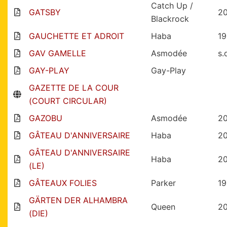
Catch Up /
GATSBY
2
Blackrock
GAUCHETTE ET ADROIT
Haba
1
GAV GAMELLE
Asmodée
s.
GAY-PLAY
Gay-Play
GAZETTE DE LA COUR
(COURT CIRCULAR)
GAZOBU
Asmodée
2
GÂTEAU D'ANNIVERSAIRE
Haba
2
GÂTEAU D'ANNIVERSAIRE
Haba
2
(LE)
GÂTEAUX FOLIES
Parker
1
GÄRTEN DER ALHAMBRA
Queen
2
(DIE)