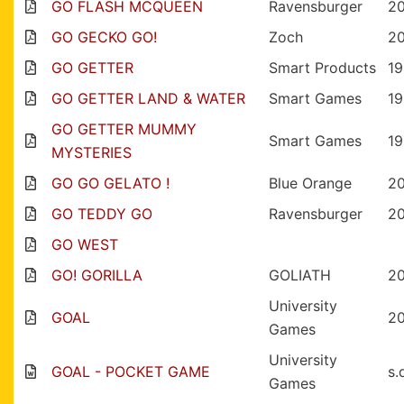
GO FLASH MCQUEEN
Ravensburger
20
GO GECKO GO!
Zoch
2
GO GETTER
Smart Products
1
GO GETTER LAND & WATER
Smart Games
1
GO GETTER MUMMY
Smart Games
1
MYSTERIES
GO GO GELATO !
Blue Orange
2
GO TEDDY GO
Ravensburger
2
GO WEST
GO! GORILLA
GOLIATH
2
University
GOAL
2
Games
University
GOAL - POCKET GAME
s.
Games