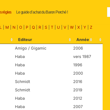
s règles
Le guide d’achat du Baron Perché !
L
|
M
|
N
|
O
|
P
|
Q
|
R
|
S
|
T
|
U
|
V
|
W
|
X
|
Y
|
Z
Editeur
Année
Amigo / Gigamic
2006
Haba
vers 1987
Haba
1996
Haba
2000
Schmidt
2016
Schmidt
2019
Haba
2012
Haba
2007