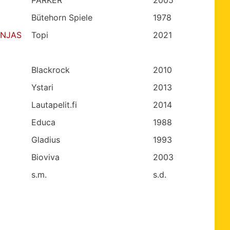
PARKER
2005
Bütehorn Spiele
1978
INJAS
Topi
2021
Blackrock
2010
Ystari
2013
Lautapelit.fi
2014
Educa
1988
Gladius
1993
Bioviva
2003
s.m.
s.d.