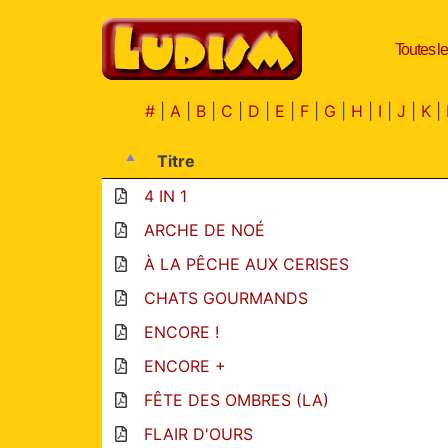
Toutes le
Aller
au
contenu
#
|
A
|
B
|
C
|
D
|
E
|
F
|
G
|
H
|
I
|
J
|
K
|
Titre
4 IN 1
ARCHE DE NOÉ
À LA PÊCHE AUX CERISES
CHATS GOURMANDS
ENCORE !
ENCORE +
FÊTE DES OMBRES (LA)
FLAIR D'OURS