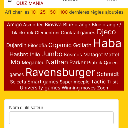
QUIZ MANIA
Afficher les
10
|
25
|
50
|
100
dernières règles ajoutées
Amigo
Bioviva
Asmodée
Blue orange
Blue orange /
Djeco
blackrock
Clementoni
Cocktail games
Haba
Gigamic
Goliath
Dujardin
Filosofia
Jumbo
Hasbro
Iello
Matagot
Mattel
Kosmos
Nathan
Mb
Parker
Megableu
Piatnik
Queen
Ravensburger
Schmidt
games
Smart games
Tactic
Selecta
Super meeple
Tilsit
University games
Winning moves
Zoch
Nom d'utilisateur