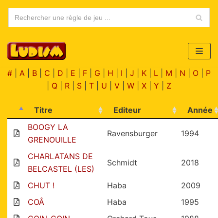
Aller
au
contenu
#
|
A
|
B
|
C
|
D
|
E
|
F
|
G
|
H
|
I
|
J
|
K
|
L
|
M
|
N
|
O
|
P
|
Q
|
R
|
S
|
T
|
U
|
V
|
W
|
X
|
Y
|
Z
Titre
Editeur
Année
BOOGY LA
Ravensburger
1994
GRENOUILLE
CHARLATANS DE
Schmidt
2018
BELCASTEL (LES)
CHUT !
Haba
2009
COÂ
Haba
1995