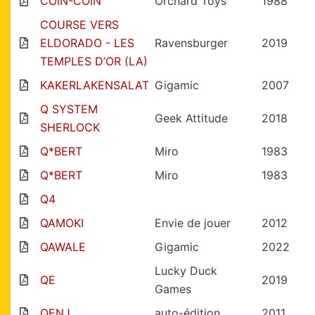
COIN-COIN
Orchard Toys
1988
COURSE VERS
ELDORADO - LES
Ravensburger
2019
TEMPLES D’OR (LA)
KAKERLAKENSALAT
Gigamic
2007
Q SYSTEM
Geek Attitude
2018
SHERLOCK
Q*BERT
Miro
1983
Q*BERT
Miro
1983
Q4
QAMOKI
Envie de jouer
2012
QAWALE
Gigamic
2022
Lucky Duck
QE
2019
Games
QENJ
auto-édition
2011