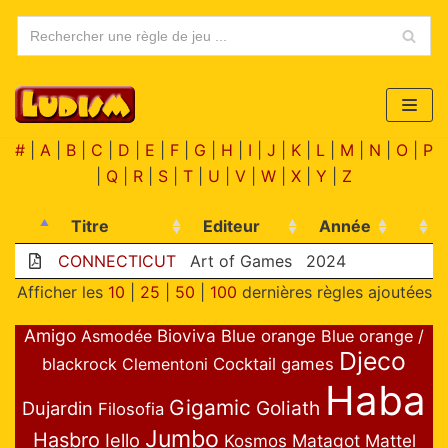
Aller
au
contenu
#
|
A
|
B
|
C
|
D
|
E
|
F
|
G
|
H
|
I
|
J
|
K
|
L
|
M
|
N
|
O
|
P
|
Q
|
R
|
S
|
T
|
U
|
V
|
W
|
X
|
Y
|
Z
Titre
Editeur
Année
CONNECTICUT
Art of Games
2024
Afficher les
10
|
25
|
50
|
100
dernières règles ajoutées
Amigo
Bioviva
Asmodée
Blue orange
Blue orange /
Djeco
blackrock
Clementoni
Cocktail games
Haba
Gigamic
Goliath
Dujardin
Filosofia
Jumbo
Hasbro
Iello
Matagot
Mattel
Kosmos