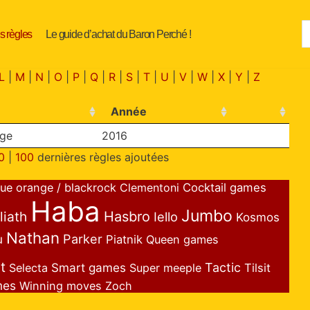
s règles
Le guide d’achat du Baron Perché !
L
|
M
|
N
|
O
|
P
|
Q
|
R
|
S
|
T
|
U
|
V
|
W
|
X
|
Y
|
Z
Année
nge
2016
0
|
100
dernières règles ajoutées
lue orange / blackrock
Clementoni
Cocktail games
Haba
Jumbo
liath
Hasbro
Iello
Kosmos
Nathan
Parker
u
Piatnik
Queen games
t
Smart games
Tactic
Selecta
Super meeple
Tilsit
mes
Winning moves
Zoch