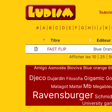
Toutes le
Aller
au
contenu
#
|
A
|
B
|
C
|
D
|
E
|
F
|
G
|
H
|
I
|
J
|
K
|
Titre
Editeur
FAST FLIP
Blue Ora
Afficher les
10
|
25
|
5
Amigo
Bioviva
Asmodée
Blue orange
B
Djeco
Gigamic
Go
Dujardin
Filosofia
Mb
Matagot
Mattel
Megable
Ravensburger
Schmid
University ga