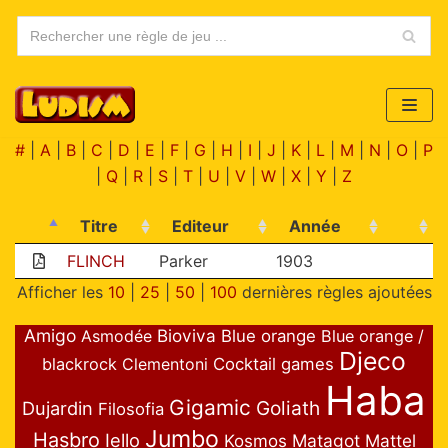
Aller
au
contenu
#
|
A
|
B
|
C
|
D
|
E
|
F
|
G
|
H
|
I
|
J
|
K
|
L
|
M
|
N
|
O
|
P
|
Q
|
R
|
S
|
T
|
U
|
V
|
W
|
X
|
Y
|
Z
Titre
Editeur
Année
FLINCH
Parker
1903
Afficher les
10
|
25
|
50
|
100
dernières règles ajoutées
Amigo
Bioviva
Asmodée
Blue orange
Blue orange /
Djeco
blackrock
Clementoni
Cocktail games
Haba
Gigamic
Goliath
Dujardin
Filosofia
Jumbo
Hasbro
Iello
Matagot
Mattel
Kosmos