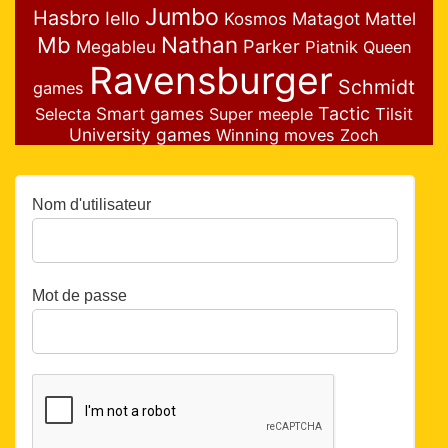
Jumbo
Hasbro
Iello
Matagot
Mattel
Kosmos
Nathan
Mb
Parker
Megableu
Piatnik
Queen
Ravensburger
Schmidt
games
Smart games
Tactic
Selecta
Super meeple
Tilsit
University games
Winning moves
Zoch
Nom d'utilisateur
Mot de passe