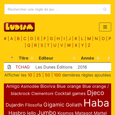
Aller
au
contenu
#
|
A
|
B
|
C
|
D
|
E
|
F
|
G
|
H
|
I
|
J
|
K
|
L
|
M
|
N
|
O
|
P
|
Q
|
R
|
S
|
T
|
U
|
V
|
W
|
X
|
Y
|
Z
Titre
Editeur
Année
TCHAG
Les Dunes Éditions
2016
Afficher les
10
|
25
|
50
|
100
dernières règles ajoutées
Amigo
Bioviva
Asmodée
Blue orange
Blue orange /
Djeco
blackrock
Clementoni
Cocktail games
Haba
Gigamic
Goliath
Dujardin
Filosofia
Jumbo
Hasbro
Iello
Matagot
Mattel
Kosmos