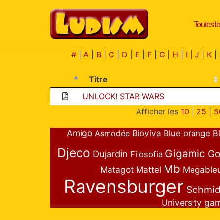
Toutes le
Aller
au
contenu
#
|
A
|
B
|
C
|
D
|
E
|
F
|
G
|
H
|
I
|
J
|
K
|
Titre
UNLOCK! STAR WARS
Afficher les
10
|
25
|
5
Amigo
Bioviva
Asmodée
Blue orange
B
Djeco
Gigamic
Go
Dujardin
Filosofia
Mb
Matagot
Mattel
Megable
Ravensburger
Schmid
University ga