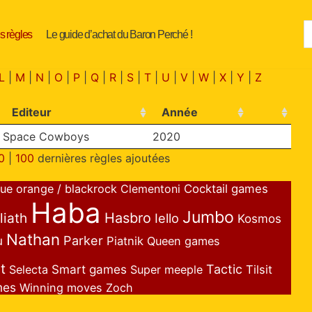
s règles
Le guide d’achat du Baron Perché !
L
|
M
|
N
|
O
|
P
|
Q
|
R
|
S
|
T
|
U
|
V
|
W
|
X
|
Y
|
Z
Editeur
Année
Space Cowboys
2020
0
|
100
dernières règles ajoutées
lue orange / blackrock
Clementoni
Cocktail games
Haba
Jumbo
liath
Hasbro
Iello
Kosmos
Nathan
Parker
u
Piatnik
Queen games
t
Smart games
Tactic
Selecta
Super meeple
Tilsit
mes
Winning moves
Zoch