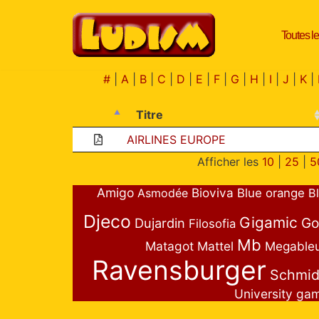
Toutes le
Aller
au
contenu
#
|
A
|
B
|
C
|
D
|
E
|
F
|
G
|
H
|
I
|
J
|
K
|
Titre
AIRLINES EUROPE
Afficher les
10
|
25
|
5
Amigo
Bioviva
Asmodée
Blue orange
B
Djeco
Gigamic
Go
Dujardin
Filosofia
Mb
Matagot
Mattel
Megable
Ravensburger
Schmid
University ga