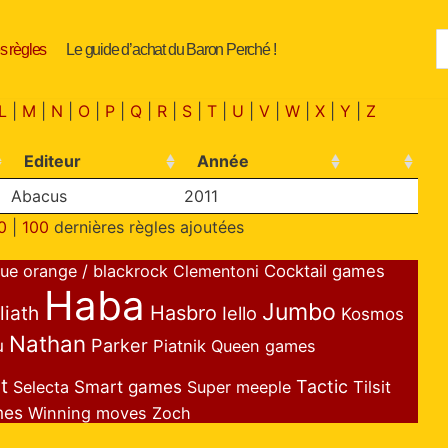
s règles
Le guide d’achat du Baron Perché !
L
|
M
|
N
|
O
|
P
|
Q
|
R
|
S
|
T
|
U
|
V
|
W
|
X
|
Y
|
Z
Editeur
Année
Abacus
2011
0
|
100
dernières règles ajoutées
lue orange / blackrock
Clementoni
Cocktail games
Haba
Jumbo
liath
Hasbro
Iello
Kosmos
Nathan
Parker
u
Piatnik
Queen games
t
Smart games
Tactic
Selecta
Super meeple
Tilsit
mes
Winning moves
Zoch