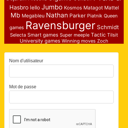
Jumbo
Hasbro
Iello
Matagot
Mattel
Kosmos
Nathan
Mb
Parker
Megableu
Piatnik
Queen
Ravensburger
Schmidt
games
Smart games
Tactic
Selecta
Super meeple
Tilsit
University games
Winning moves
Zoch
Nom d'utilisateur
Mot de passe