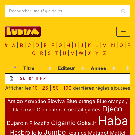
Aller
au
contenu
#
|
A
|
B
|
C
|
D
|
E
|
F
|
G
|
H
|
I
|
J
|
K
|
L
|
M
|
N
|
O
|
P
|
Q
|
R
|
S
|
T
|
U
|
V
|
W
|
X
|
Y
|
Z
Titre
Editeur
Année
ARTICULEZ
Afficher les
10
|
25
|
50
|
100
dernières règles ajoutées
Amigo
Bioviva
Asmodée
Blue orange
Blue orange /
Djeco
blackrock
Clementoni
Cocktail games
Haba
Gigamic
Goliath
Dujardin
Filosofia
Jumbo
Hasbro
Iello
Matagot
Mattel
Kosmos