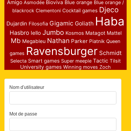
Amigo
Bioviva
Asmodée
Blue orange
Blue orange /
Djeco
blackrock
Clementoni
Cocktail games
Haba
Gigamic
Goliath
Dujardin
Filosofia
Jumbo
Hasbro
Iello
Matagot
Mattel
Kosmos
Nathan
Mb
Parker
Megableu
Piatnik
Queen
Ravensburger
Schmidt
games
Smart games
Tactic
Selecta
Super meeple
Tilsit
University games
Winning moves
Zoch
Nom d'utilisateur
Mot de passe