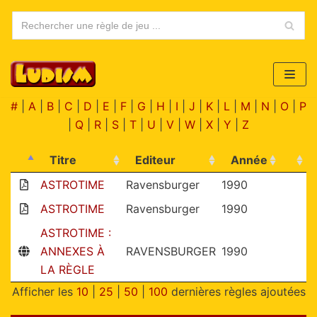
Aller
au
contenu
#
|
A
|
B
|
C
|
D
|
E
|
F
|
G
|
H
|
I
|
J
|
K
|
L
|
M
|
N
|
O
|
P
|
Q
|
R
|
S
|
T
|
U
|
V
|
W
|
X
|
Y
|
Z
Titre
Editeur
Année
ASTROTIME
Ravensburger
1990
ASTROTIME
Ravensburger
1990
ASTROTIME :
ANNEXES À
RAVENSBURGER
1990
LA RÈGLE
Afficher les
10
|
25
|
50
|
100
dernières règles ajoutées