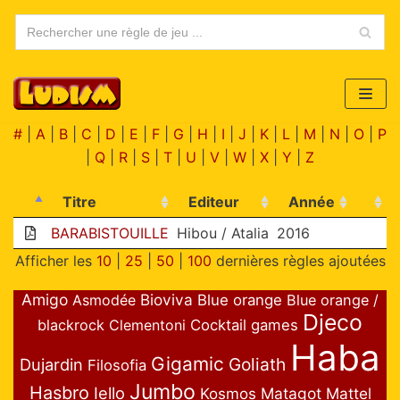
Aller
au
contenu
#
|
A
|
B
|
C
|
D
|
E
|
F
|
G
|
H
|
I
|
J
|
K
|
L
|
M
|
N
|
O
|
P
|
Q
|
R
|
S
|
T
|
U
|
V
|
W
|
X
|
Y
|
Z
Titre
Editeur
Année
BARABISTOUILLE
Hibou / Atalia
2016
Afficher les
10
|
25
|
50
|
100
dernières règles ajoutées
Amigo
Bioviva
Asmodée
Blue orange
Blue orange /
Djeco
blackrock
Clementoni
Cocktail games
Haba
Gigamic
Goliath
Dujardin
Filosofia
Jumbo
Hasbro
Iello
Matagot
Mattel
Kosmos