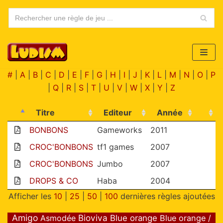
Aller
au
contenu
#
|
A
|
B
|
C
|
D
|
E
|
F
|
G
|
H
|
I
|
J
|
K
|
L
|
M
|
N
|
O
|
P
|
Q
|
R
|
S
|
T
|
U
|
V
|
W
|
X
|
Y
|
Z
Titre
Editeur
Année
BONBONS
Gameworks
2011
CROC'BONBONS
tf1 games
2007
CROC'BONBONS
Jumbo
2007
DROPS & CO
Haba
2004
Afficher les
10
|
25
|
50
|
100
dernières règles ajoutées
Amigo
Bioviva
Asmodée
Blue orange
Blue orange /