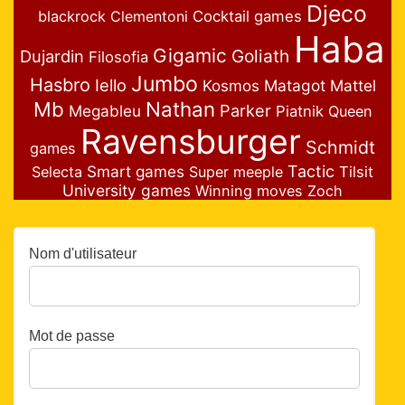
Djeco
blackrock
Clementoni
Cocktail games
Haba
Gigamic
Goliath
Dujardin
Filosofia
Jumbo
Hasbro
Iello
Matagot
Mattel
Kosmos
Nathan
Mb
Parker
Megableu
Piatnik
Queen
Ravensburger
Schmidt
games
Smart games
Tactic
Selecta
Super meeple
Tilsit
University games
Winning moves
Zoch
Nom d'utilisateur
Mot de passe