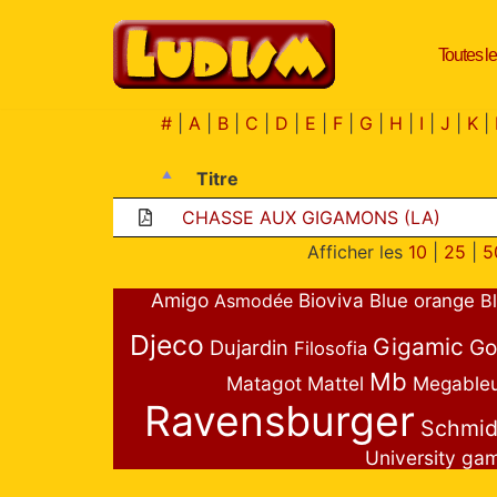
Toutes le
Aller
au
contenu
#
|
A
|
B
|
C
|
D
|
E
|
F
|
G
|
H
|
I
|
J
|
K
|
Titre
CHASSE AUX GIGAMONS (LA)
Afficher les
10
|
25
|
5
Amigo
Bioviva
Asmodée
Blue orange
B
Djeco
Gigamic
Go
Dujardin
Filosofia
Mb
Matagot
Mattel
Megable
Ravensburger
Schmid
University ga