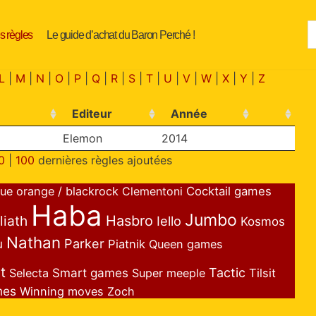
s règles
Le guide d’achat du Baron Perché !
L
|
M
|
N
|
O
|
P
|
Q
|
R
|
S
|
T
|
U
|
V
|
W
|
X
|
Y
|
Z
Editeur
Année
Elemon
2014
0
|
100
dernières règles ajoutées
lue orange / blackrock
Clementoni
Cocktail games
Haba
Jumbo
liath
Hasbro
Iello
Kosmos
Nathan
Parker
u
Piatnik
Queen games
t
Smart games
Tactic
Selecta
Super meeple
Tilsit
mes
Winning moves
Zoch