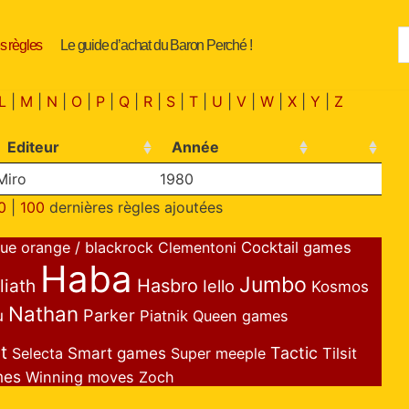
s règles
Le guide d’achat du Baron Perché !
L
|
M
|
N
|
O
|
P
|
Q
|
R
|
S
|
T
|
U
|
V
|
W
|
X
|
Y
|
Z
Editeur
Année
Miro
1980
0
|
100
dernières règles ajoutées
lue orange / blackrock
Clementoni
Cocktail games
Haba
Jumbo
liath
Hasbro
Iello
Kosmos
Nathan
Parker
u
Piatnik
Queen games
t
Smart games
Tactic
Selecta
Super meeple
Tilsit
mes
Winning moves
Zoch