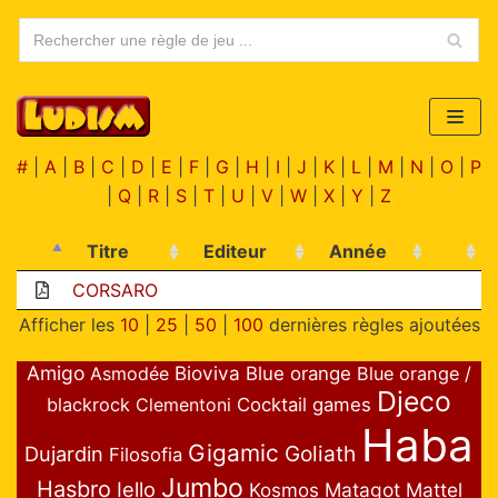
Aller
au
contenu
#
|
A
|
B
|
C
|
D
|
E
|
F
|
G
|
H
|
I
|
J
|
K
|
L
|
M
|
N
|
O
|
P
|
Q
|
R
|
S
|
T
|
U
|
V
|
W
|
X
|
Y
|
Z
Titre
Editeur
Année
CORSARO
Afficher les
10
|
25
|
50
|
100
dernières règles ajoutées
Amigo
Bioviva
Asmodée
Blue orange
Blue orange /
Djeco
blackrock
Clementoni
Cocktail games
Haba
Gigamic
Goliath
Dujardin
Filosofia
Jumbo
Hasbro
Iello
Matagot
Mattel
Kosmos