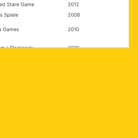
sed Stare Game
2012
s Spiele
2008
a Games
2010
m / Blackrock
2019
om
2019
t Creations
2009
0
|
100
dernières règles ajoutées
lue orange / blackrock
Clementoni
Cocktail games
Haba
Jumbo
liath
Hasbro
Iello
Kosmos
Nathan
Parker
u
Piatnik
Queen games