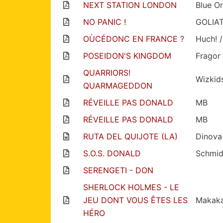
NEXT STATION LONDON
Blue O
NO PANIC !
GOLIA
OÙCÉDONC EN FRANCE ?
Huch! /
POSEIDON'S KINGDOM
Fragor
QUARRIORS!
Wizkid
QUARMAGEDDON
RÉVEILLE PAS DONALD
MB
RÉVEILLE PAS DONALD
MB
RUTA DEL QUIJOTE (LA)
Dinova
S.O.S. DONALD
Schmid
SERENGETI - DON
SHERLOCK HOLMES - LE
JEU DONT VOUS ÊTES LES
Makaka
HÉRO