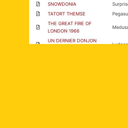
SNOWDONIA
Surpri
TATORT THEMSE
Pegasu
THE GREAT FIRE OF
Medus
LONDON 1966
UN DERNIER DONJON
Ludoco
POUR LA ROUTE
UN DERNIER DONJON
Ludoc
POUR LA ROUTE
ZOMBIEGEDDON
Twiligh
Afficher les
10
|
25
|
5
Amigo
Bioviva
Asmodée
Blue orange
B
Djeco
Gigamic
Go
Dujardin
Filosofia
Mb
Matagot
Mattel
Megable
Ravensburger