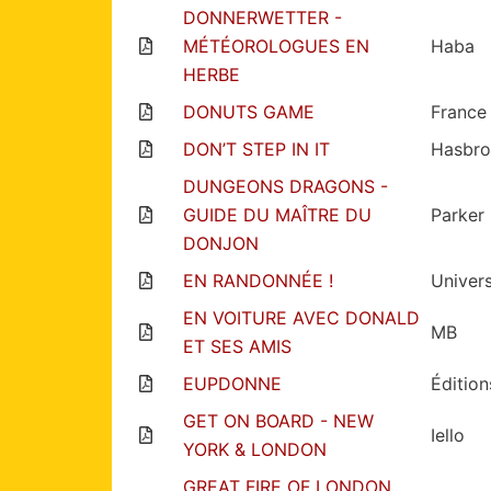
DONNERWETTER -
MÉTÉOROLOGUES EN
Haba
HERBE
DONUTS GAME
France
DON’T STEP IN IT
Hasbro
DUNGEONS DRAGONS -
GUIDE DU MAÎTRE DU
Parker
DONJON
EN RANDONNÉE !
Univer
EN VOITURE AVEC DONALD
MB
ET SES AMIS
EUPDONNE
Édition
GET ON BOARD - NEW
Iello
YORK & LONDON
GREAT FIRE OF LONDON