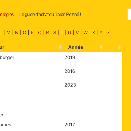
s règles
Le guide d’achat du Baron Perché !
L
|
M
|
N
|
O
|
P
|
Q
|
R
|
S
|
T
|
U
|
V
|
W
|
X
|
Y
|
Z
ur
Année
burger
2019
2016
2023
er
Games
2017