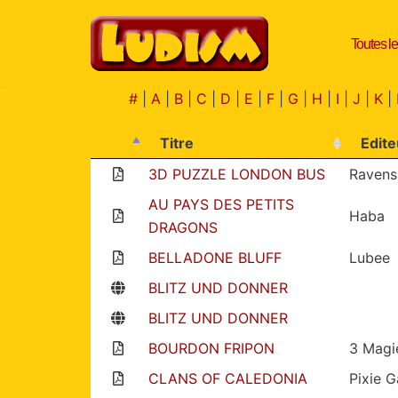
Toutes le
Aller
au
contenu
#
|
A
|
B
|
C
|
D
|
E
|
F
|
G
|
H
|
I
|
J
|
K
|
Titre
Edite
3D PUZZLE LONDON BUS
Ravens
AU PAYS DES PETITS
Haba
DRAGONS
BELLADONE BLUFF
Lubee
BLITZ UND DONNER
BLITZ UND DONNER
BOURDON FRIPON
3 Magi
CLANS OF CALEDONIA
Pixie 