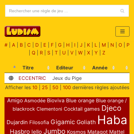
Aller
au
contenu
#
|
A
|
B
|
C
|
D
|
E
|
F
|
G
|
H
|
I
|
J
|
K
|
L
|
M
|
N
|
O
|
P
|
Q
|
R
|
S
|
T
|
U
|
V
|
W
|
X
|
Y
|
Z
Titre
Editeur
Année
ECCENTRIC
Jeux du Pige
Afficher les
10
|
25
|
50
|
100
dernières règles ajoutées
Amigo
Bioviva
Asmodée
Blue orange
Blue orange /
Djeco
blackrock
Clementoni
Cocktail games
Haba
Gigamic
Goliath
Dujardin
Filosofia
Jumbo
Hasbro
Iello
Matagot
Mattel
Kosmos