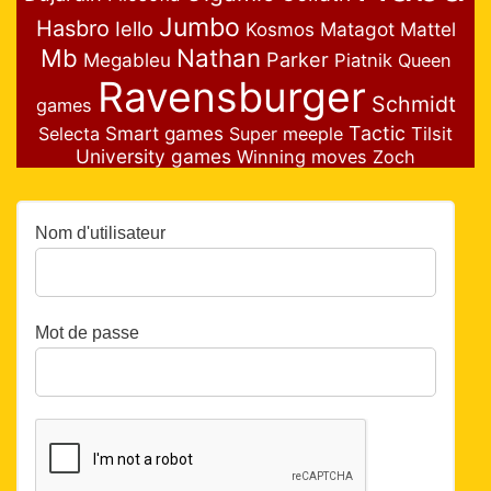
Jumbo
Hasbro
Iello
Matagot
Mattel
Kosmos
Nathan
Mb
Parker
Megableu
Piatnik
Queen
Ravensburger
Schmidt
games
Smart games
Tactic
Selecta
Super meeple
Tilsit
University games
Winning moves
Zoch
Nom d'utilisateur
Mot de passe