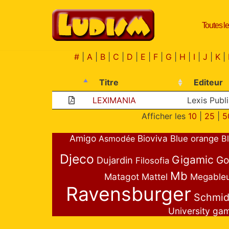
Toutes le
Aller
au
contenu
#
|
A
|
B
|
C
|
D
|
E
|
F
|
G
|
H
|
I
|
J
|
K
|
Titre
Editeur
LEXIMANIA
Lexis Publ
Afficher les
10
|
25
|
5
Amigo
Bioviva
Asmodée
Blue orange
B
Djeco
Gigamic
Go
Dujardin
Filosofia
Mb
Matagot
Mattel
Megable
Ravensburger
Schmid
University ga