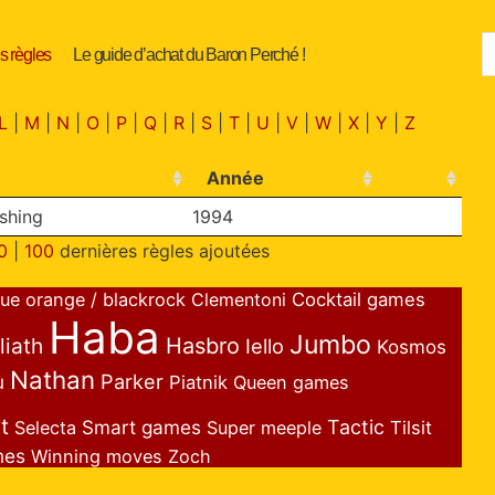
s règles
Le guide d’achat du Baron Perché !
L
|
M
|
N
|
O
|
P
|
Q
|
R
|
S
|
T
|
U
|
V
|
W
|
X
|
Y
|
Z
Année
ishing
1994
0
|
100
dernières règles ajoutées
lue orange / blackrock
Clementoni
Cocktail games
Haba
Jumbo
liath
Hasbro
Iello
Kosmos
Nathan
Parker
u
Piatnik
Queen games
t
Smart games
Tactic
Selecta
Super meeple
Tilsit
mes
Winning moves
Zoch