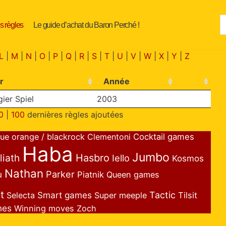
s règles
Le guide d’achat du Baron Perché !
L
|
M
|
N
|
O
|
P
|
Q
|
R
|
S
|
T
|
U
|
V
|
W
|
X
|
Y
|
Z
r
Année
ier Spiel
2003
0
|
100
dernières règles ajoutées
lue orange / blackrock
Clementoni
Cocktail games
Haba
Jumbo
liath
Hasbro
Iello
Kosmos
Nathan
Parker
u
Piatnik
Queen games
t
Smart games
Tactic
Selecta
Super meeple
Tilsit
mes
Winning moves
Zoch