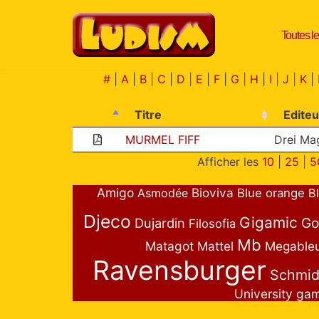
Toutes le
Aller
au
contenu
#
|
A
|
B
|
C
|
D
|
E
|
F
|
G
|
H
|
I
|
J
|
K
|
Titre
Editeu
MURMEL FIFF
Drei Mag
Afficher les
10
|
25
|
5
Amigo
Bioviva
Asmodée
Blue orange
B
Djeco
Gigamic
Go
Dujardin
Filosofia
Mb
Matagot
Mattel
Megable
Ravensburger
Schmid
University ga