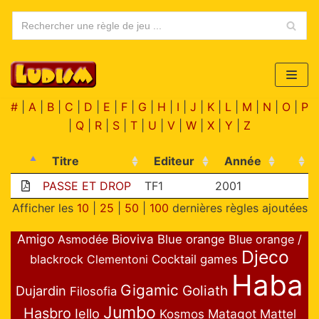
Aller
au
contenu
#
|
A
|
B
|
C
|
D
|
E
|
F
|
G
|
H
|
I
|
J
|
K
|
L
|
M
|
N
|
O
|
P
|
Q
|
R
|
S
|
T
|
U
|
V
|
W
|
X
|
Y
|
Z
Titre
Editeur
Année
PASSE ET DROP
TF1
2001
Afficher les
10
|
25
|
50
|
100
dernières règles ajoutées
Amigo
Bioviva
Asmodée
Blue orange
Blue orange /
Djeco
blackrock
Clementoni
Cocktail games
Haba
Gigamic
Goliath
Dujardin
Filosofia
Jumbo
Hasbro
Iello
Matagot
Mattel
Kosmos