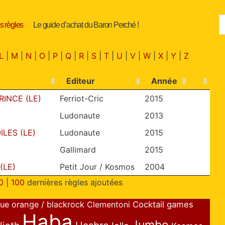
s règles
Le guide d’achat du Baron Perché !
L
|
M
|
N
|
O
|
P
|
Q
|
R
|
S
|
T
|
U
|
V
|
W
|
X
|
Y
|
Z
Editeur
Année
RINCE (LE)
Ferriot-Cric
2015
Ludonaute
2013
ILES (LE)
Ludonaute
2015
Gallimard
2015
(LE)
Petit Jour / Kosmos
2004
0
|
100
dernières règles ajoutées
lue orange / blackrock
Clementoni
Cocktail games
Haba