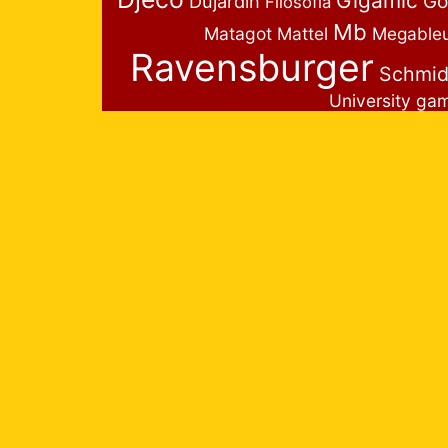
Gigamic
Go
Dujardin
Filosofia
Mb
Matagot
Mattel
Megable
Ravensburger
Schmid
University ga