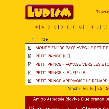
Toutes le
Aller
au
contenu
#
|
A
|
B
|
C
|
D
|
E
|
F
|
G
|
H
|
I
|
J
|
K
|
Titre
MONDE EN 100 PAYS AVEC LE PETIT P
PETIT PRINCE (LE)
PETIT PRINCE - VOYAGE VERS LES ÉTO
PETIT PRINCE -LE JEU (LE)
PETIT PRINCE APPRIVOISE LE RENARD 
Afficher les
10
|
25
|
5
Amigo
Bioviva
Asmodée
Blue orange
B
Djeco