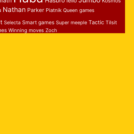
Jumbo
liath
Hasbro
Iello
Kosmos
Nathan
Parker
u
Piatnik
Queen games
t
Smart games
Tactic
Selecta
Super meeple
Tilsit
mes
Winning moves
Zoch