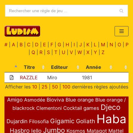
Aller
au
contenu
#
|
A
|
B
|
C
|
D
|
E
|
F
|
G
|
H
|
I
|
J
|
K
|
L
|
M
|
N
|
O
|
P
|
Q
|
R
|
S
|
T
|
U
|
V
|
W
|
X
|
Y
|
Z
Titre
Editeur
Année
RAZZLE
Miro
1981
Afficher les
10
|
25
|
50
|
100
dernières règles ajoutées
Amigo
Bioviva
Asmodée
Blue orange
Blue orange /
Djeco
blackrock
Clementoni
Cocktail games
Haba
Gigamic
Goliath
Dujardin
Filosofia
Jumbo
Hasbro
Iello
Matagot
Mattel
Kosmos