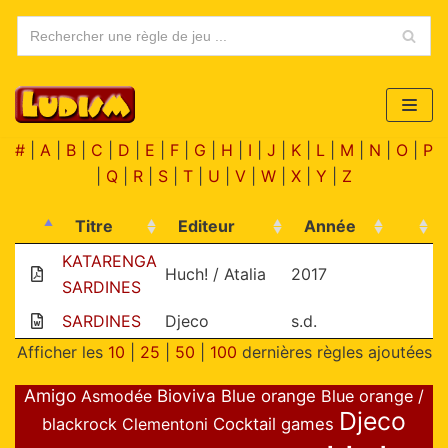
Aller
au
contenu
#
|
A
|
B
|
C
|
D
|
E
|
F
|
G
|
H
|
I
|
J
|
K
|
L
|
M
|
N
|
O
|
P
|
Q
|
R
|
S
|
T
|
U
|
V
|
W
|
X
|
Y
|
Z
Titre
Editeur
Année
KATARENGA
Huch! / Atalia
2017
SARDINES
SARDINES
Djeco
s.d.
Afficher les
10
|
25
|
50
|
100
dernières règles ajoutées
Amigo
Bioviva
Asmodée
Blue orange
Blue orange /
Djeco
blackrock
Clementoni
Cocktail games