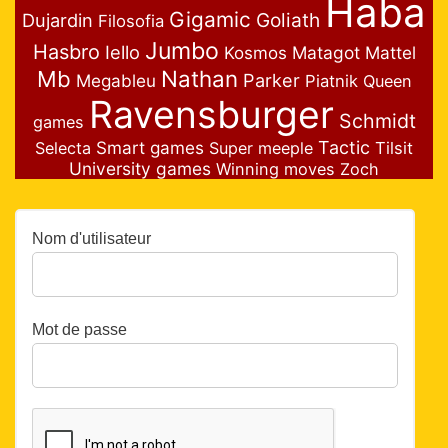
Haba
Gigamic
Goliath
Dujardin
Filosofia
Jumbo
Hasbro
Iello
Matagot
Mattel
Kosmos
Nathan
Mb
Parker
Megableu
Piatnik
Queen
Ravensburger
Schmidt
games
Smart games
Tactic
Selecta
Super meeple
Tilsit
University games
Winning moves
Zoch
Nom d'utilisateur
Mot de passe