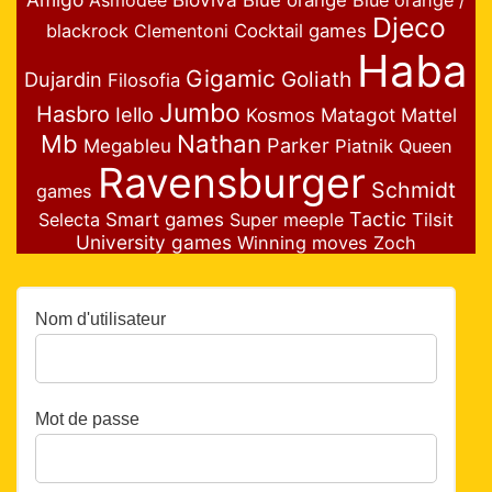
Asmodée
Blue orange
Blue orange /
Djeco
blackrock
Clementoni
Cocktail games
Haba
Gigamic
Goliath
Dujardin
Filosofia
Jumbo
Hasbro
Iello
Matagot
Mattel
Kosmos
Nathan
Mb
Parker
Megableu
Piatnik
Queen
Ravensburger
Schmidt
games
Smart games
Tactic
Selecta
Super meeple
Tilsit
University games
Winning moves
Zoch
Nom d'utilisateur
Mot de passe