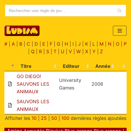
Aller
au
contenu
#
|
A
|
B
|
C
|
D
|
E
|
F
|
G
|
H
|
I
|
J
|
K
|
L
|
M
|
N
|
O
|
P
|
Q
|
R
|
S
|
T
|
U
|
V
|
W
|
X
|
Y
|
Z
Titre
Editeur
Année
GO DIEGO!
University
SAUVONS LES
2006
Games
ANIMAUX
SAUVONS LES
ANIMAUX
Afficher les
10
|
25
|
50
|
100
dernières règles ajoutées
Amigo
Bioviva