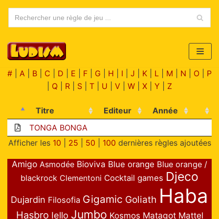
Aller
au
contenu
#
|
A
|
B
|
C
|
D
|
E
|
F
|
G
|
H
|
I
|
J
|
K
|
L
|
M
|
N
|
O
|
P
|
Q
|
R
|
S
|
T
|
U
|
V
|
W
|
X
|
Y
|
Z
Titre
Editeur
Année
TONGA BONGA
Afficher les
10
|
25
|
50
|
100
dernières règles ajoutées
Amigo
Bioviva
Asmodée
Blue orange
Blue orange /
Djeco
blackrock
Clementoni
Cocktail games
Haba
Gigamic
Goliath
Dujardin
Filosofia
Jumbo
Hasbro
Iello
Matagot
Mattel
Kosmos