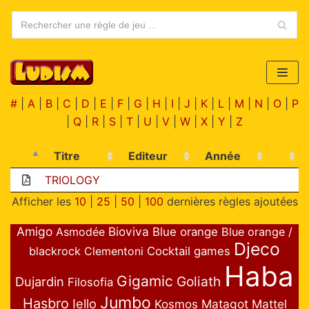
Aller
au
contenu
#
|
A
|
B
|
C
|
D
|
E
|
F
|
G
|
H
|
I
|
J
|
K
|
L
|
M
|
N
|
O
|
P
|
Q
|
R
|
S
|
T
|
U
|
V
|
W
|
X
|
Y
|
Z
Titre
Editeur
Année
TRIOLOGY
Afficher les
10
|
25
|
50
|
100
dernières règles ajoutées
Amigo
Bioviva
Asmodée
Blue orange
Blue orange /
Djeco
blackrock
Clementoni
Cocktail games
Haba
Gigamic
Goliath
Dujardin
Filosofia
Jumbo
Hasbro
Iello
Matagot
Mattel
Kosmos