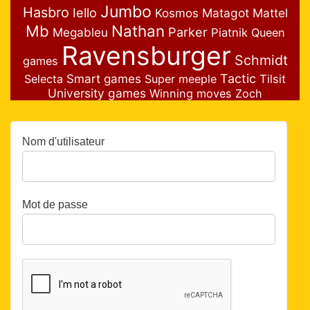
Jumbo
Hasbro
Iello
Matagot
Mattel
Kosmos
Nathan
Mb
Parker
Megableu
Piatnik
Queen
Ravensburger
Schmidt
games
Smart games
Tactic
Selecta
Super meeple
Tilsit
University games
Winning moves
Zoch
Nom d'utilisateur
Mot de passe