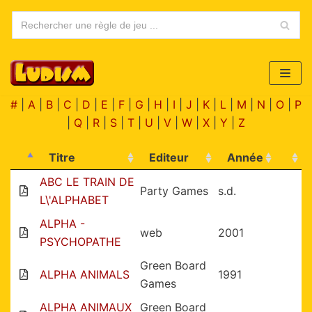
Aller
au
contenu
#
|
A
|
B
|
C
|
D
|
E
|
F
|
G
|
H
|
I
|
J
|
K
|
L
|
M
|
N
|
O
|
P
|
Q
|
R
|
S
|
T
|
U
|
V
|
W
|
X
|
Y
|
Z
Titre
Editeur
Année
ABC LE TRAIN DE
Party Games
s.d.
L\'ALPHABET
ALPHA -
web
2001
PSYCHOPATHE
Green Board
ALPHA ANIMALS
1991
Games
ALPHA ANIMAUX
Green Board