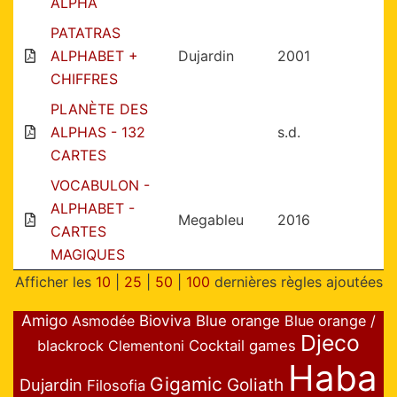
ALPHA
PATATRAS
ALPHABET +
Dujardin
2001
CHIFFRES
PLANÈTE DES
ALPHAS - 132
s.d.
CARTES
VOCABULON -
ALPHABET -
Megableu
2016
CARTES
MAGIQUES
Afficher les
10
|
25
|
50
|
100
dernières règles ajoutées
Amigo
Bioviva
Asmodée
Blue orange
Blue orange /
Djeco
blackrock
Clementoni
Cocktail games
Haba
Gigamic
Goliath
Dujardin
Filosofia