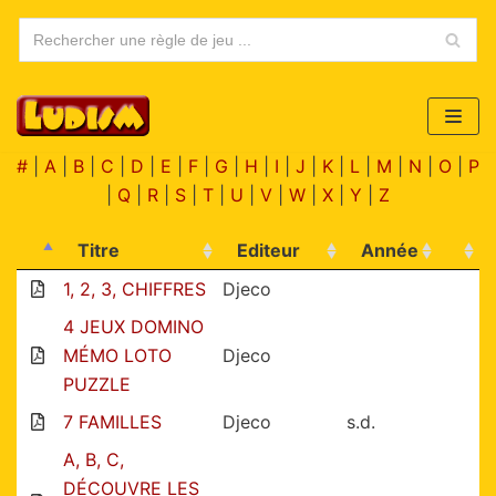
Aller
au
contenu
#
|
A
|
B
|
C
|
D
|
E
|
F
|
G
|
H
|
I
|
J
|
K
|
L
|
M
|
N
|
O
|
P
|
Q
|
R
|
S
|
T
|
U
|
V
|
W
|
X
|
Y
|
Z
Titre
Editeur
Année
1, 2, 3, CHIFFRES
Djeco
4 JEUX DOMINO
MÉMO LOTO
Djeco
PUZZLE
7 FAMILLES
Djeco
s.d.
A, B, C,
DÉCOUVRE LES