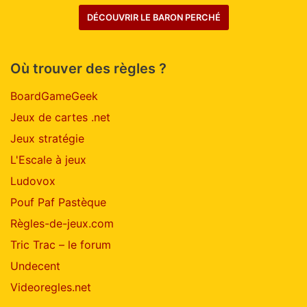
DÉCOUVRIR LE BARON PERCHÉ
Où trouver des règles ?
BoardGameGeek
Jeux de cartes .net
Jeux stratégie
L'Escale à jeux
Ludovox
Pouf Paf Pastèque
Règles-de-jeux.com
Tric Trac – le forum
Undecent
Videoregles.net