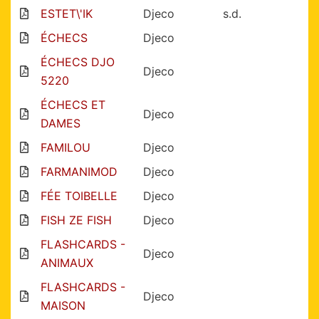
ESTET\'IK
Djeco
s.d.
ÉCHECS
Djeco
ÉCHECS DJO
Djeco
5220
ÉCHECS ET
Djeco
DAMES
FAMILOU
Djeco
FARMANIMOD
Djeco
FÉE TOIBELLE
Djeco
FISH ZE FISH
Djeco
FLASHCARDS -
Djeco
ANIMAUX
FLASHCARDS -
Djeco
MAISON