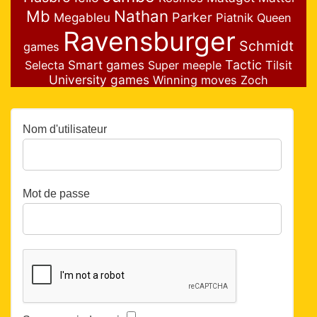
Nathan
Mb
Parker
Megableu
Piatnik
Queen
Ravensburger
Schmidt
games
Smart games
Tactic
Selecta
Super meeple
Tilsit
University games
Winning moves
Zoch
Nom d'utilisateur
Mot de passe