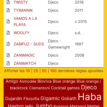
TWISTY
Djeco
2018
TYRANNIK
Djeco
2011
VAMOS A LA
Djeco
c 2015
PLAYA
WOOLFY
Djeco
s.d.
Djeco -
ZABIFUZ - SUDS
1997
Gamewright
ZANIMAGIC
Djeco
2008
ZANIMATCH
Djeco
Afficher les
10
|
25
|
50
|
100
dernières règles ajoutées
Amigo
Bioviva
Asmodée
Blue orange
Blue orange /
Djeco
blackrock
Clementoni
Cocktail games
Haba
Gigamic
Goliath
Dujardin
Filosofia
Jumbo
Hasbro
Iello
Matagot
Mattel
Kosmos