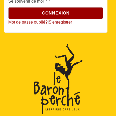
Se souvenir de moi
Mot de passe oublié?
|
S'enregistrer